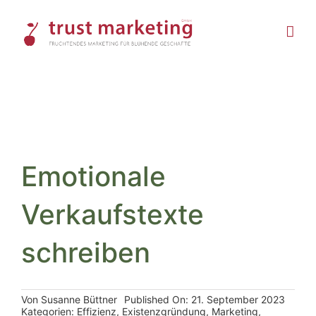
Skip
to
content
Emotionale
Verkaufstexte
schreiben
Von
Susanne Büttner
Published On: 21. September 2023
Kategorien:
Effizienz
,
Existenzgründung
,
Marketing
,