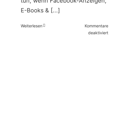
tun, wenn Facebook-Anzeigen,
E-Books & [...]
Weiterlesen
Kommentare
für
deaktiviert
Sichtbarkei
neu-
denken