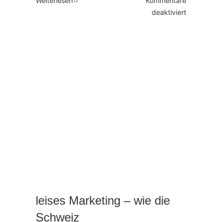
Weiterlesen
Kommentare
für
deaktiviert
Was
du
von
einer
Hermés
Tasche
lernen
kannst
leises Marketing – wie die
Schweiz