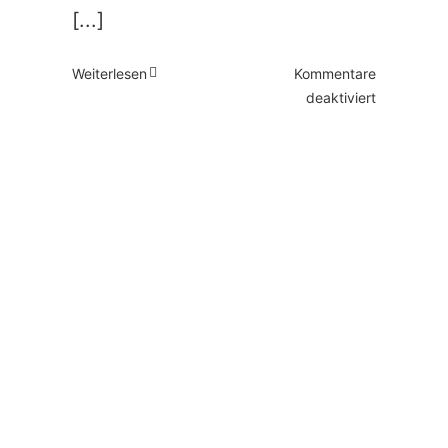
[...]
Weiterlesen
Kommentare
für
deaktiviert
Vertrauen
und
Reichweite