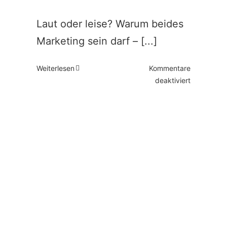
Laut oder leise? Warum beides
Marketing sein darf – [...]
Weiterlesen
Kommentare
für
deaktiviert
Lautes
Marketing
versus
Leises
Marketing