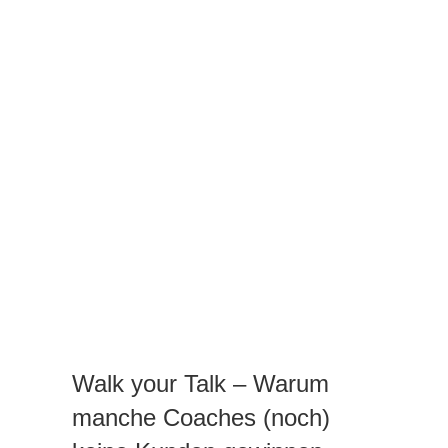
geht
achtsames
Business
Walk your Talk – Warum
manche Coaches (noch)