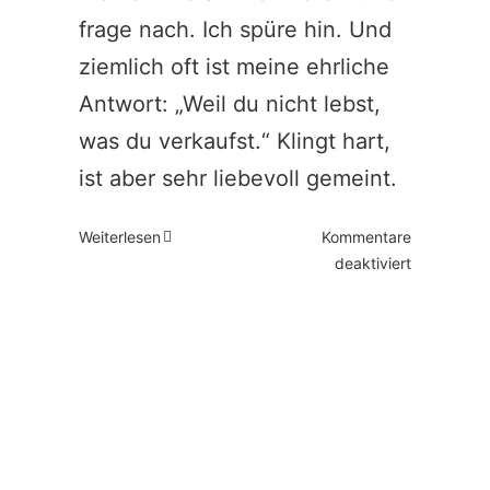
frage nach. Ich spüre hin. Und
ziemlich oft ist meine ehrliche
Antwort: „Weil du nicht lebst,
was du verkaufst.“ Klingt hart,
ist aber sehr liebevoll gemeint.
Weiterlesen
Kommentare
für
deaktiviert
Walk
your
Talk
–
Warum
manche
Coaches
(noch)