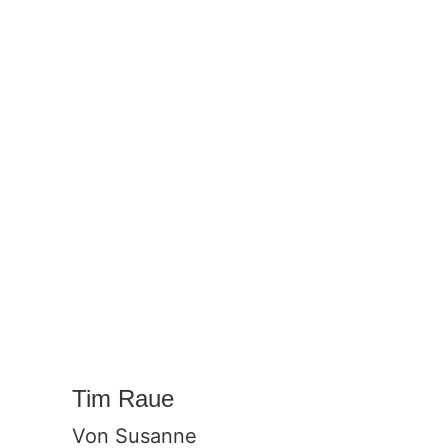
–
wie
die
Schweiz
Tim Raue
Von
Susanne