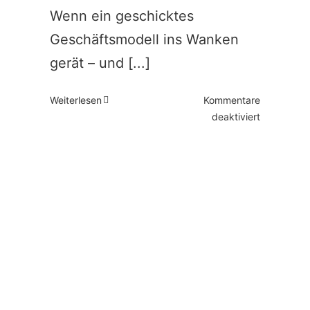
Wenn ein geschicktes
Geschäftsmodell ins Wanken
gerät – und [...]
Weiterlesen
Kommentare
für
deaktiviert
Wenn
deine
Marketings
durch
KI
ins
Wanken
gerät