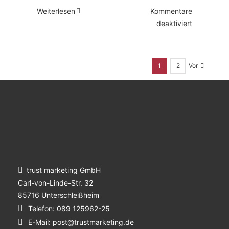
Weiterlesen
Kommentare
für
deaktiviert
Positionier
im
leisen
Vor
1
2
Marketing
trust marketing GmbH
Carl-von-Linde-Str. 32
85716 Unterschleißheim
Telefon:
089 125962-25
E-Mail:
post@trustmarketing.de