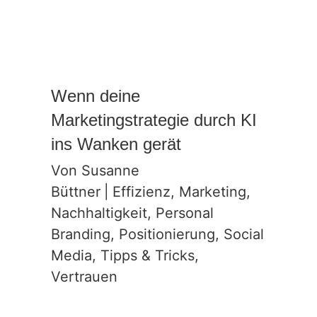
keine
Kunden
gewinnen
Wenn deine
Marketingstrategie durch KI
ins Wanken gerät
Von
Susanne
Büttner
|
Effizienz
,
Marketing
,
Nachhaltigkeit
,
Personal
Branding
,
Positionierung
,
Social
Media
,
Tipps & Tricks
,
Vertrauen