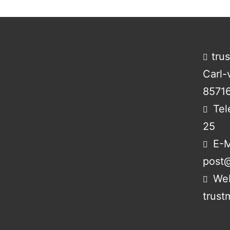
tru
Carl-
85716
Tel
25
E-M
post@
Web
trust