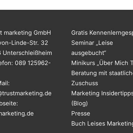
st marketing GmbH
Gratis Kennenlernges
von-Linde-Str. 32
Seminar „Leise
 Unterschleißheim
ausgebucht“
efon:
089 125962-
Minikurs „Über Mich 
Beratung mit staatlic
ail:
Zuschuss
trustmarketing.de
Marketing Insidertipp
seite:
(Blog)
marketing.de
Presse
Buch Leises Marketin