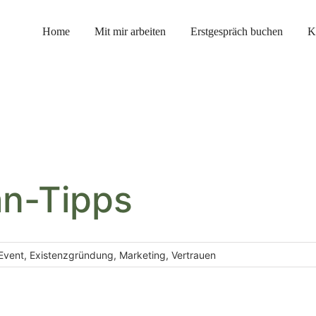
Home
Mit mir arbeiten
Erstgespräch buchen
K
an-Tipps
Event
,
Existenzgründung
,
Marketing
,
Vertrauen